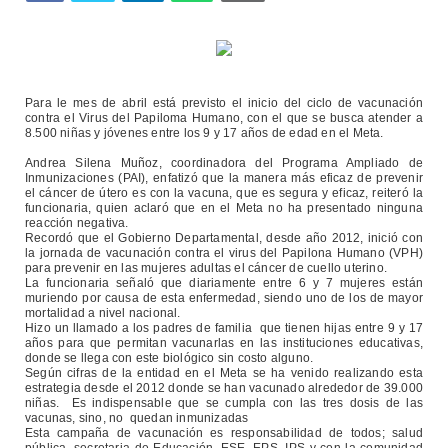
Para le mes de abril está previsto el inicio del ciclo de vacunación
contra el Virus del Papiloma Humano, con el que se busca atender a
8.500 niñas y jóvenes entre los 9 y 17 años de edad en el Meta.
Andrea Silena Muñoz, coordinadora del Programa Ampliado de
Inmunizaciones (PAI), enfatizó que la manera más eficaz de prevenir
el cáncer de útero es con la vacuna, que es segura y eficaz, reiteró la
funcionaria, quien aclaró que en el Meta no ha presentado ninguna
reacción negativa.
Recordó que el Gobierno Departamental, desde año 2012, inició con
la jornada de vacunación contra el virus del Papilona Humano (VPH)
para prevenir en las mujeres adultas el cáncer de cuello uterino.
La funcionaria señaló que diariamente entre 6 y 7 mujeres están
muriendo por causa de esta enfermedad, siendo uno de los de mayor
mortalidad a nivel nacional.
Hizo un llamado a los padres de familia que tienen hijas entre 9 y 17
años para que permitan vacunarlas en las instituciones educativas,
donde se llega con este biológico sin costo alguno.
Según cifras de la entidad en el Meta se ha venido realizando esta
estrategia desde el 2012 donde se han vacunado alrededor de 39.000
niñas. Es indispensable que se cumpla con las tres dosis de las
vacunas, sino, no quedan inmunizadas
Esta campaña de vacunación es responsabilidad de todos; salud