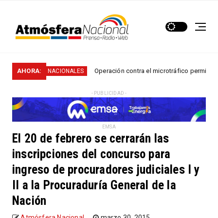
n...
AHORA:
Operación contra el microtráfico permitió que la
NACIONALES
- PUBLICIDAD -
EMSA
El 20 de febrero se cerrarán las
inscripciones del concurso para
ingreso de procuradores judiciales I y
II a la Procuraduría General de la
Nación
Atmósfera Nacional
marzo 30, 2015