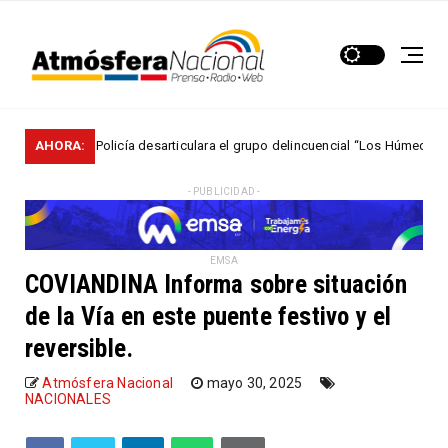
que la Policía desarticulara el grupo delincuencial “Los Húmedos“
AHORA:
NA
- PUBLICIDAD -
EMSA
COVIANDINA Informa sobre situación
de la Vía en este puente festivo y el
reversible.
Atmósfera Nacional
mayo 30, 2025
NACIONALES