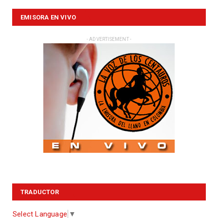
EMISORA EN VIVO
- ADVERTISEMENT -
TRADUCTOR
Select Language
▼