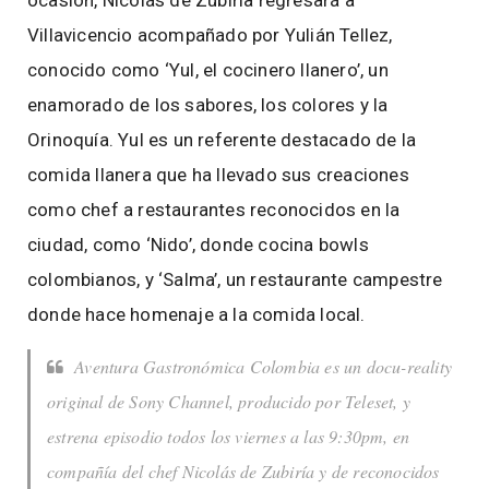
ocasión, Nicolás de Zubiría regresará a
Villavicencio acompañado por Yulián Tellez,
conocido como ‘Yul, el cocinero llanero’, un
enamorado de los sabores, los colores y la
Orinoquía. Yul es un referente destacado de la
comida llanera que ha llevado sus creaciones
como chef a restaurantes reconocidos en la
ciudad, como ‘Nido’, donde cocina bowls
colombianos, y ‘Salma’, un restaurante campestre
donde hace homenaje a la comida local.
Aventura Gastronómica Colombia es un docu-reality
original de Sony Channel, producido por Teleset, y
estrena episodio todos los viernes a las 9:30pm, en
compañía del chef Nicolás de Zubiría y de reconocidos