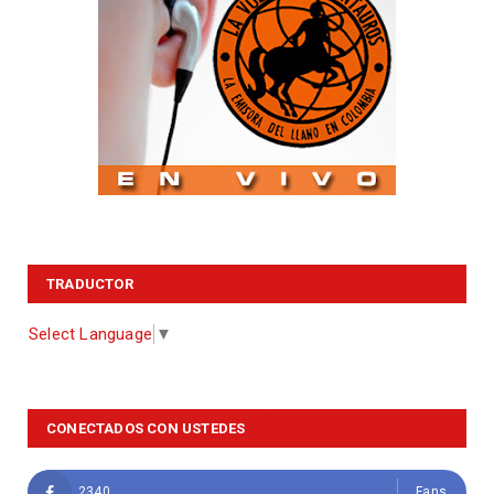
TRADUCTOR
Select Language
▼
CONECTADOS CON USTEDES
2340
Fans