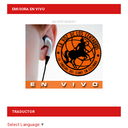
EMISORA EN VIVO
- ADVERTISEMENT -
TRADUCTOR
Select Language
▼