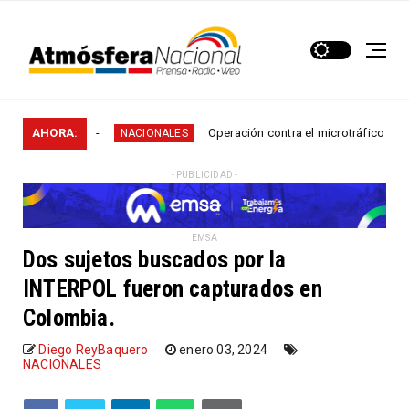
 en...
AHORA:
Operación contra el microtráfico permitió que 
NACIONALES
- PUBLICIDAD -
EMSA
Dos sujetos buscados por la
INTERPOL fueron capturados en
Colombia.
Diego ReyBaquero
enero 03, 2024
NACIONALES