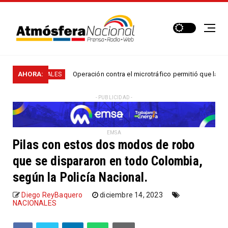
AHORA:
Operación contra el microtráfico permitió que la Policía des
ACIONALES
- PUBLICIDAD -
EMSA
Pilas con estos dos modos de robo
que se dispararon en todo Colombia,
según la Policía Nacional.
Diego ReyBaquero
diciembre 14, 2023
NACIONALES