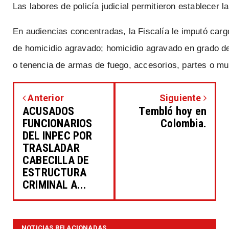
Las
labores
de
policía
judicial
permitieron
establecer
la
En
audiencias
concentradas,
la
Fiscalía
le
imputó
carg
de
homicidio
agravado;
homicidio
agravado
en
grado
d
o
tenencia
de
armas
de
fuego,
accesorios,
partes
o
mu
Anterior
Siguiente
ACUSADOS
Tembló hoy en
FUNCIONARIOS
Colombia.
DEL INPEC POR
TRASLADAR
CABECILLA DE
ESTRUCTURA
CRIMINAL A...
NOTICIAS RELACIONADAS