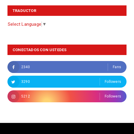
TRADUCTOR
Select Language
▼
CONECTADOS CON USTEDES
2340
Fans
3290
Followers
5212
Followers