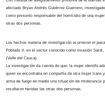
Con
medida
de
aseguramiento
privativa
de
la
libertad
e
afectado
Bryan
Andrés
Gutiérrez
Guerrero,
investigad
como
presunto
responsable
del
homicidio
de
una
mujer
otras
dos
personas.
Los
hechos
materia
de
investigación
ocurrieron
el
pas
Poblado
II,
en
el
sector
conocido
como
invasión
Sardi,
(Valle
del
Cauca).
La
investigación
da
cuenta
de
que,
la
mujer
identificad
quien
se
encontraba
en
compañía
de
otra
mujer
trans
arma
de
fuego
en
medio
una
situación
de
intolerancia
p
resultaron
heridas
las
otras
dos
personas.