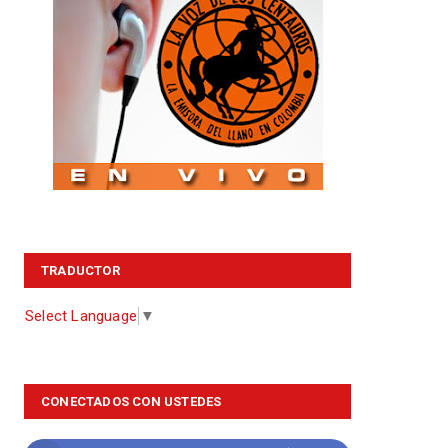
TRADUCTOR
Select Language
▼
CONECTADOS CON USTEDES