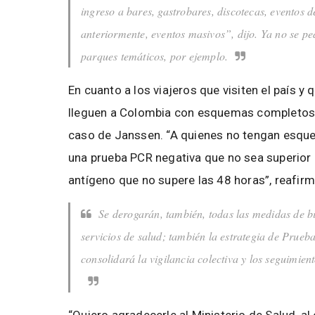
ingreso a bares, gastrobares, discotecas, eventos d
anteriormente, eventos masivos”, dijo. Ya no se ped
parques temáticos, por ejemplo.
En cuanto a los viajeros que visiten el país
lleguen a Colombia con esquemas completos d
caso de Janssen. “A quienes no tengan esque
una prueba PCR negativa que no sea superior
antígeno que no supere las 48 horas”, reafirm
Se derogarán, también, todas las medidas de b
servicios de salud; también la estrategia de Prueb
consolidará la vigilancia colectiva y los seguimien