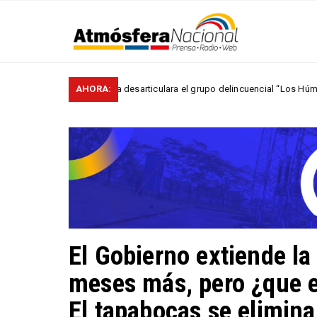
ó que la Policía desarticulara el grupo delincuencial “Los Húmedos“
AHORA:
El Gobierno extiende la
meses más, pero ¿que 
El tapabocas se elimina 