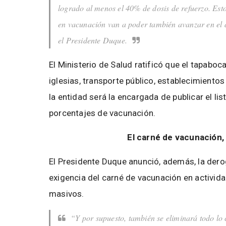
logrado al menos el 40% de dosis de refuerzo. Est
en vacunación van a poder también avanzar en el 
el Presidente Duque.
El Ministerio de Salud ratificó que el tapaboc
iglesias, transporte público, establecimiento
la entidad será la encargada de publicar el l
porcentajes de vacunación.
El carné de vacunación,
El Presidente Duque anunció, además, la der
exigencia del carné de vacunación en activid
masivos.
“Y por supuesto, también se eliminará todo lo 