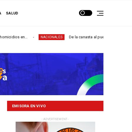
A
SALUD
...
De la canasta al puente: familias de San Juanito y E
NACIONALES
EMISORA EN VIVO
- ADVERTISEMENT -