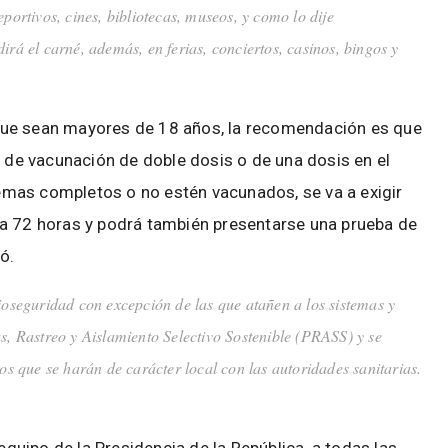
eportivos, cines, bibliotecas, museos, y como lo dije
irá el carné, además, en ferias, conciertos, casinos, bingos y
 y que sean mayores de 18 años, la recomendación es que
e vacunación de doble dosis o de una dosis en el
mas completos o no estén vacunados, se va a exigir
 a 72 horas y podrá también presentarse una prueba de
ó.
ioseguridad con excepción de las que atañen a los sistemas y
as, Rastreo y Aislamiento Selectivo Sostenible (PRASS) y se
tos que se harán de carácter local con las autoridades sanitarias.