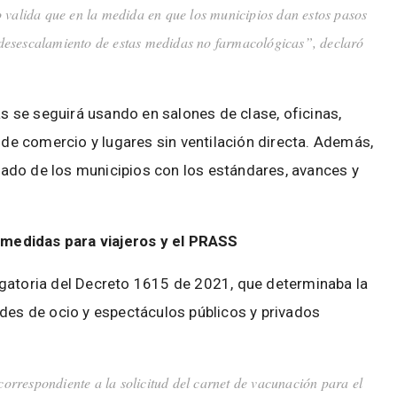
o valida que en la medida en que los municipios dan estos pasos
desescalamiento de estas medidas no farmacológicas”, declaró
as se seguirá usando en salones de clase, oficinas,
s de comercio y lugares sin ventilación directa. Además,
istado de los municipios con los estándares, avances y
 medidas para viajeros y el PRASS
ogatoria del Decreto 1615 de 2021, que determinaba la
ades de ocio y espectáculos públicos y privados
correspondiente a la solicitud del carnet de vacunación para el