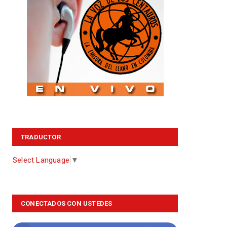
TRADUCTOR
Select Language
▼
CONECTADOS CON USTEDES