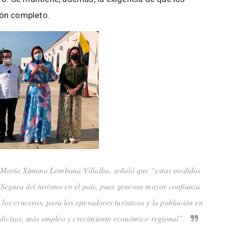
ión completo.
, María Ximena Lombana Villalba, señaló que “estas medidas
Segura del turismo en el país, pues generan mayor confianza
 los cruceros, para los operadores turísticos y la población en
 divisas, más empleo y crecimiento económico regional”.