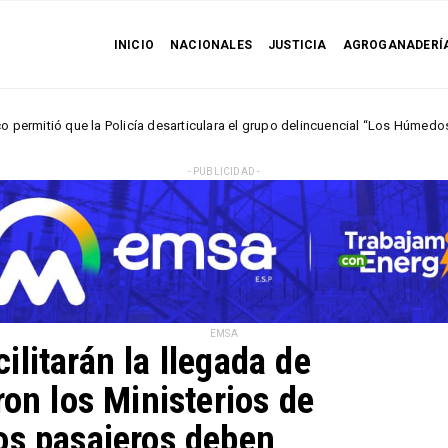
INICIO
NACIONALES
JUSTICIA
AGROGANADERÍ
la Policía desarticulara el grupo delincuencial “Los Húmedos“
NACIO
- PUBLICIDAD -
EMSA
litarán la llegada de
ron los Ministerios de
os pasajeros deben