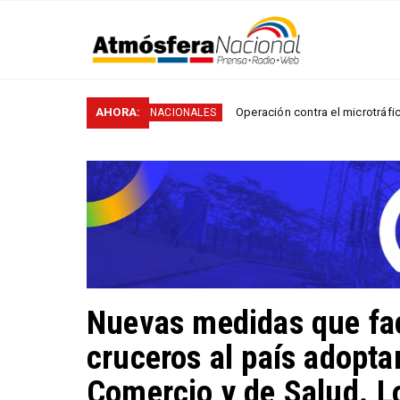
en...
AHORA:
Operación contra el microtráfico permitió que 
NACIONALES
Nuevas medidas que faci
cruceros al país adopta
Comercio y de Salud. L