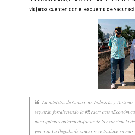
viajeros cuenten con el esquema de vacunac
La ministra de Comercio, Industria y Turismo
seguirán fortaleciendo la #ReactivaciónEconómica
para quienes quieren disfrutar de la experiencia de
general. La llegada de cruceros se traduce en más