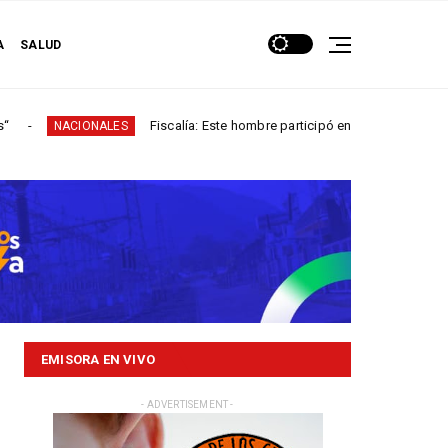
A
SALUD
Fiscalía: Este hombre participó en más de 60 homicidios en...
NALES
EMISORA EN VIVO
- ADVERTISEMENT -