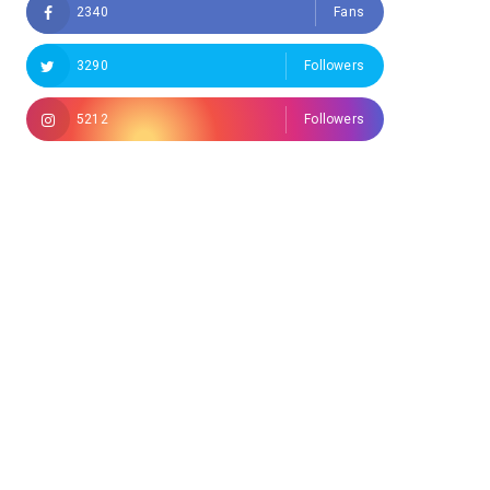
2340
Fans
3290
Followers
5212
Followers