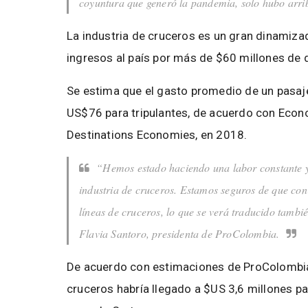
coyuntura que generó la pandemia, solo hubo arrib
La industria de cruceros es un gran dinamiza
ingresos al país por más de $60 millones de 
Se estima que el gasto promedio de un pasaj
US$76 para tripulantes, de acuerdo con Econo
Destinations Economies, en 2018.
“Hemos estado haciendo una labor constante y e
industria de cruceros. Estamos seguros de que con 
líneas de cruceros, lo que se verá traducido tambié
Flavia Santoro, presidenta de ProColombia.
De acuerdo con estimaciones de ProColombia,
cruceros habría llegado a $US 3,6 millones p