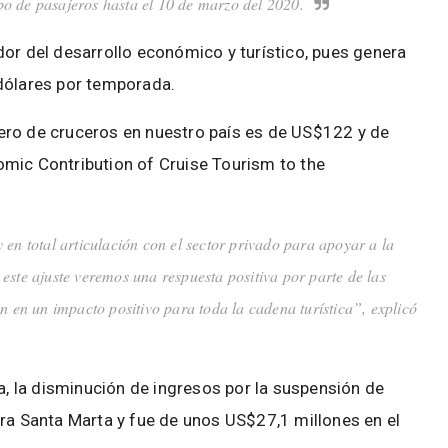
o de pasajeros hasta el 10 de marzo del 2020.
dor del desarrollo económico y turístico, pues genera
dólares por temporada.
ero de cruceros en nuestro país es de US$122 y de
mic Contribution of Cruise Tourism to the
n total articulación con el sector privado para apoyar a la
este ajuste veremos una respuesta positiva por parte de las
n en un impacto positivo para toda la cadena turística”, explicó
 la disminución de ingresos por la suspensión de
ara Santa Marta y fue de unos US$27,1 millones en el