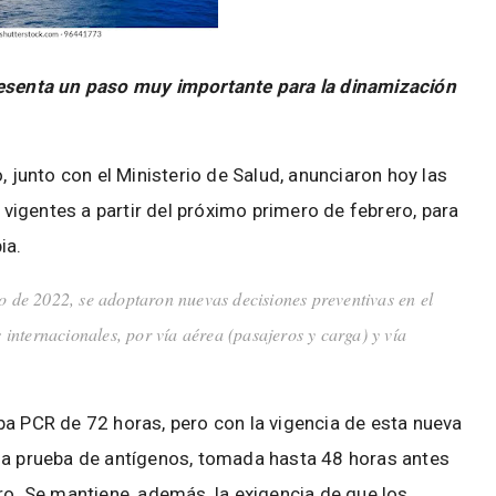
resenta un paso muy importante para la dinamización
, junto con el Ministerio de Salud, anunciaron hoy las
igentes a partir del próximo primero de febrero, para
ia.
o de 2022, se adoptaron nuevas decisiones preventivas en el
s internacionales, por vía aérea (pasajeros y carga) y vía
ba PCR de 72 horas, pero con la vigencia de esta nueva
la prueba de antígenos, tomada hasta 48 horas antes
ro. Se mantiene, además, la exigencia de que los