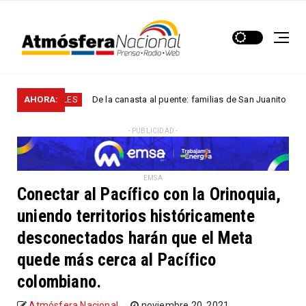
AHORA:
De la canasta al puente: familias de San Juanito y El Calvario
NACIONALES
- PUBLICIDAD -
EMSA
Conectar al Pacífico con la Orinoquia,
uniendo territorios históricamente
desconectados harán que el Meta
quede más cerca al Pacífico
colombiano.
Atmósfera Nacional
noviembre 20, 2021