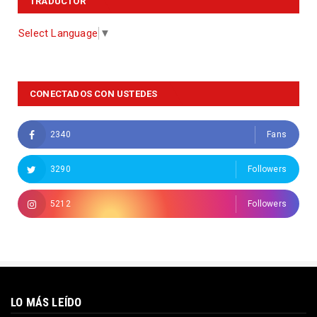
TRADUCTOR
Select Language
▼
CONECTADOS CON USTEDES
2340
Fans
3290
Followers
5212
Followers
LO MÁS LEÍDO