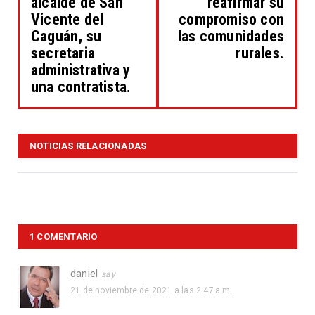
alcalde de San
reafirmar su
Vicente del
compromiso con
Caguán, su
las comunidades
secretaria
rurales.
administrativa y
una contratista.
NOTICIAS RELACIONADAS
1 COMENTARIO
daniel
21 de noviembre de 2021 a las 2:47 a.m.