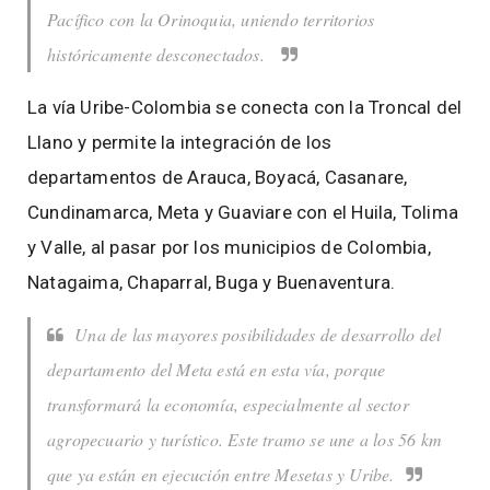
Pacífico con la Orinoquia, uniendo territorios
históricamente desconectados.
La vía Uribe-Colombia se conecta con la Troncal del
Llano y permite la integración de los
departamentos de Arauca, Boyacá, Casanare,
Cundinamarca, Meta y Guaviare con el Huila, Tolima
y Valle, al pasar por los municipios de Colombia,
Natagaima, Chaparral, Buga y Buenaventura.
Una de las mayores posibilidades de desarrollo del
departamento del Meta está en esta vía, porque
transformará la economía, especialmente al sector
agropecuario y turístico. Este tramo se une a los 56 km
que ya están en ejecución entre Mesetas y Uribe.