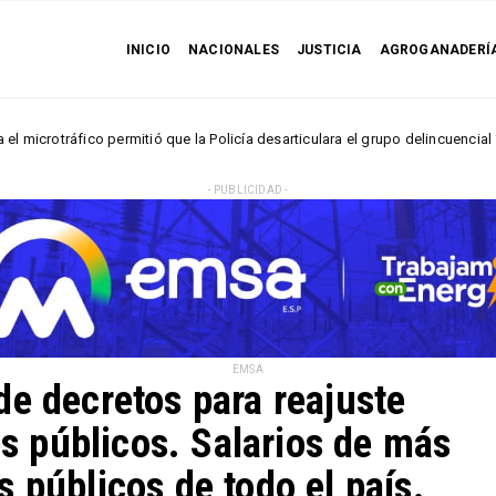
INICIO
NACIONALES
JUSTICIA
AGROGANADERÍ
ico permitió que la Policía desarticulara el grupo delincuencial “Los Húme
- PUBLICIDAD -
EMSA
de decretos para reajuste
es públicos. Salarios de más
 públicos de todo el país.