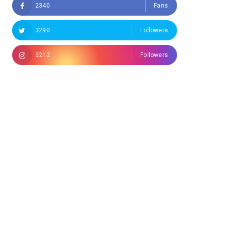
2340
Fans
3290
Followers
5212
Followers