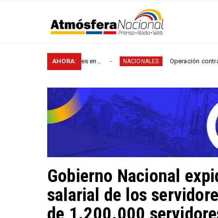
s de vías rurales en...
AHORA:
Operación contra el microtráf
NACIONALES
Gobierno Nacional expi
salarial de los servidor
de 1.200.000 servidores