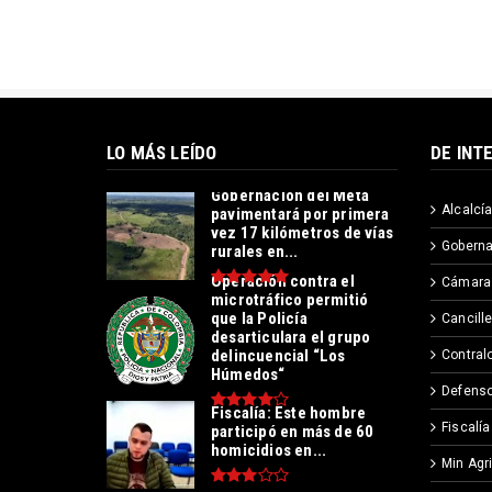
LO MÁS LEÍDO
DE INT
Gobernación del Meta
Alcalcía
pavimentará por primera
vez 17 kilómetros de vías
Goberna
rurales en...
Operación contra el
Cámara
microtráfico permitió
que la Policía
Cancille
desarticulara el grupo
delincuencial “Los
Contralo
Húmedos“
Defenso
Fiscalía: Este hombre
Fiscalía
participó en más de 60
homicidios en...
Min Agr