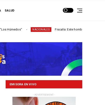
A
SALUD
dos“
Fiscalía: Este hombre participó en más de 60 ho
NACIONALES
EMISORA EN VIVO
- ADVERTISEMENT -