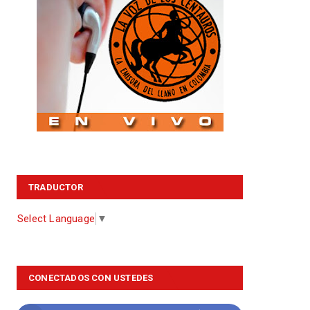
TRADUCTOR
Select Language
▼
CONECTADOS CON USTEDES