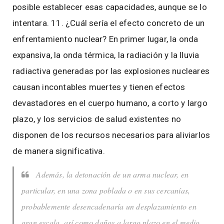
posible establecer esas capacidades, aunque se lo
intentara. 11. ¿Cuál sería el efecto concreto de un
enfrentamiento nuclear? En primer lugar, la onda
expansiva, la onda térmica, la radiación y la lluvia
radiactiva generadas por las explosiones nucleares
causan incontables muertes y tienen efectos
devastadores en el cuerpo humano, a corto y largo
plazo, y los servicios de salud existentes no
disponen de los recursos necesarios para aliviarlos
de manera significativa.
Además, la detonación de un arma nuclear, en
particular, en una zona poblada o en sus cercanías,
probablemente desencadenaría un desplazamiento en
gran escala, así como daños a largo plazo en el medio