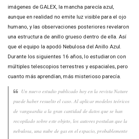
imágenes de GALEX, la mancha parecía azul,
aunque en realidad no emite luz visible para el ojo
humano, y las observaciones posteriores revelaron
una estructura de anillo grueso dentro de ella. Así
que el equipo la apodó Nebulosa del Anillo Azul.
Durante los siguientes 16 años, lo estudiaron con
múltiples telescopios terrestres y espaciales, pero
cuanto más aprendían, más misterioso parecía.
Un nuevo estudio publicado hoy en la revista Nature
puede haber resuelto el caso. Al aplicar modelos teóricos
de vanguardia a la gran cantidad de datos que se han
recopilado sobre este objeto, los autores postulan que la
nebulosa, una nube de gas en el espacio, probablemente