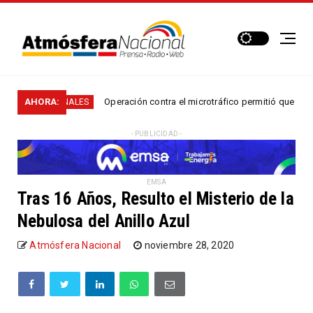
AHORA:
Operación contra el microtráfico permitió que la Policía des
ACIONALES
- PUBLICIDAD -
EMSA
Tras 16 Años, Resulto el Misterio de la
Nebulosa del Anillo Azul
Atmósfera Nacional
noviembre 28, 2020