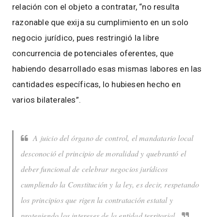
relación con el objeto a contratar, “no resulta
razonable que exija su cumplimiento en un solo
negocio jurídico, pues restringió la libre
concurrencia de potenciales oferentes, que
habiendo desarrollado esas mismas labores en las
cantidades específicas, lo hubiesen hecho en
varios bilaterales”.
A juicio del órgano de control, el mandatario local
desconoció el principio de moralidad y quebrantó el
deber funcional de celebrar negocios jurídicos
cumpliendo la Constitución y la ley, es decir, respetando
los principios que rigen la contratación estatal y
protegiendo los intereses de la entidad territorial.