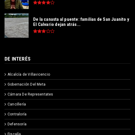
De la canasta al puente: familias de San Juanito y
El Calvario dejan atrás...
DE INTERÉS
Alcalcía de Villavicencio
Gobernación Del Meta
Cámara De Representates
Cancillería
Contraloría
Defensoría
Fiscalía