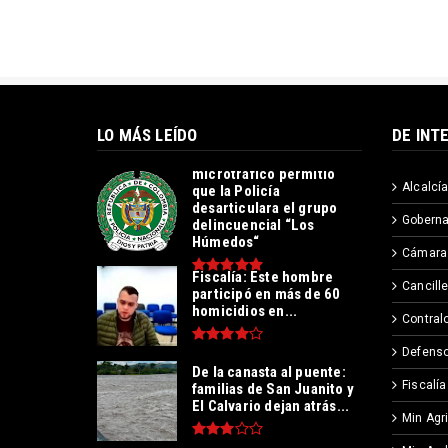
LO MÁS LEÍDO
DE INT
Operación contra el
microtráfico permitió
Alcalcía
que la Policía
desarticulara el grupo
Goberna
delincuencial “Los
Húmedos“
Cámara
Fiscalía: Este hombre
Cancille
participó en más de 60
homicidios en...
Contralo
Defenso
De la canasta al puente:
Fiscalía
familias de San Juanito y
El Calvario dejan atrás...
Min Agr