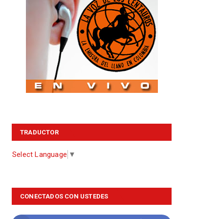
TRADUCTOR
Select Language
▼
CONECTADOS CON USTEDES