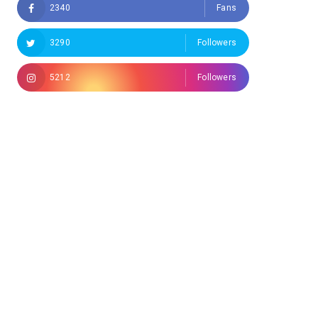
2340
Fans
3290
Followers
5212
Followers