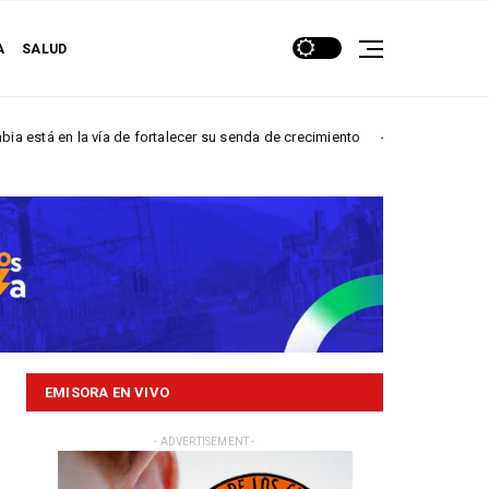
A
SALUD
la vía de fortalecer su senda de crecimiento
Más de 
NACIONALES
EMISORA EN VIVO
- ADVERTISEMENT -