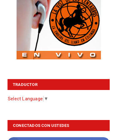
TRADUCTOR
Select Language
▼
CONECTADOS CON USTEDES