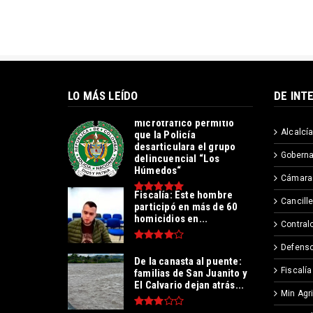
LO MÁS LEÍDO
DE INT
Operación contra el
microtráfico permitió
Alcalcía
que la Policía
desarticulara el grupo
Goberna
delincuencial “Los
Húmedos“
Cámara
Fiscalía: Este hombre
Cancille
participó en más de 60
homicidios en...
Contralo
Defenso
De la canasta al puente:
Fiscalía
familias de San Juanito y
El Calvario dejan atrás...
Min Agr