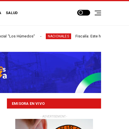
A
SALUD
“Los Húmedos“
Fiscalía: Este hombre participó en más
NACIONALES
EMISORA EN VIVO
- ADVERTISEMENT -